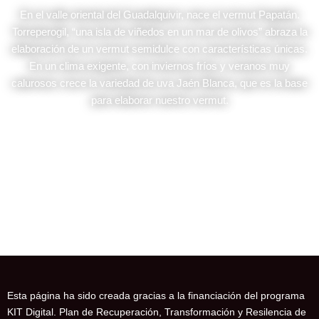
En el valle oriental del Guadalquivir, nace el vermut Papatán.
Torreperogil, “una isla de viñedos en un mar de olivos” abraza la
elaboración de un vermut semidulce con características únicas.
En un clima exigente, con inviernos fríos y veranos muy
calurosos crece la variedad de uva Jaén Blanca, que es la base
para elaborar nuestro vermut.
Esta página ha sido creada gracias a la financiación del programa
KIT Digital. Plan de Recuperación, Transformación y Resilencia de