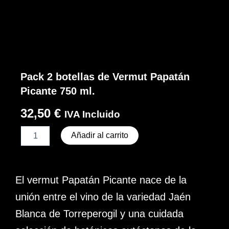
Pack 2 botellas de Vermut Papatán
Picante 750 ml.
32,50
€
IVA Incluido
Pack
Añadir al carrito
2
botellas
de
Vermut
El vermut Papatán Picante nace de la
Papatán
Picante
unión entre el vino de la variedad Jaén
750
Blanca de Torreperogil y una cuidada
ml.
cantidad