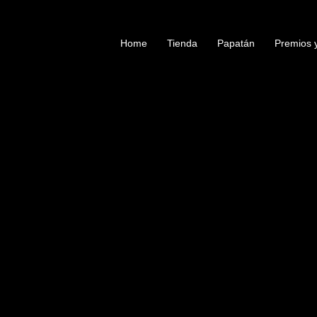
Ir
al
Home
Tienda
Papatán
Premios 
contenido