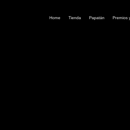
Ir
al
Home
Tienda
Papatán
Premios 
contenido